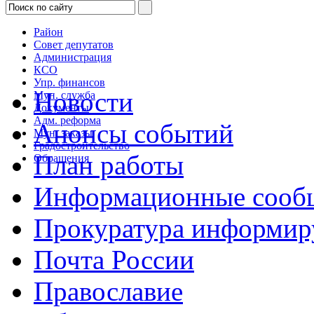
Район
Совет депутатов
Администрация
КСО
Упр. финансов
Новости
Мун. служба
Документы
Адм. реформа
Анонсы событий
Мун. заказы
Градостроительство
План работы
Обращения
Информационные сооб
Прокуратура информир
Почта России
Православие