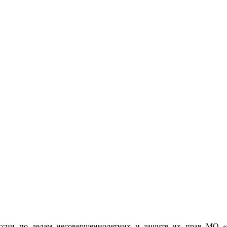
миссии по делам несовершеннолетних и защите их прав МО