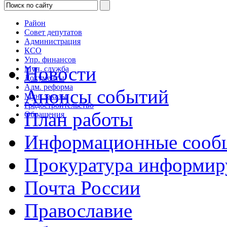
Район
Совет депутатов
Администрация
КСО
Упр. финансов
Новости
Мун. служба
Документы
Адм. реформа
Анонсы событий
Мун. заказы
Градостроительство
План работы
Обращения
Информационные сооб
Прокуратура информир
Почта России
Православие