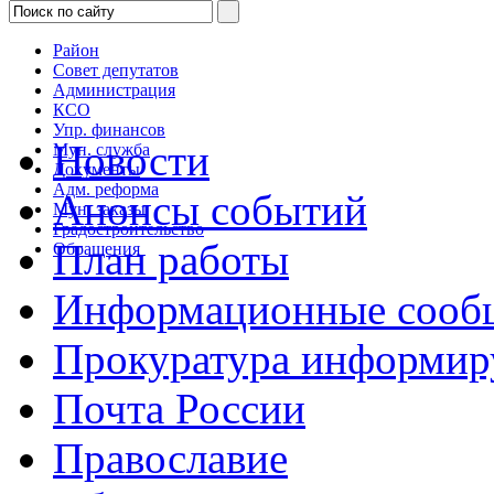
Район
Совет депутатов
Администрация
КСО
Упр. финансов
Новости
Мун. служба
Документы
Адм. реформа
Анонсы событий
Мун. заказы
Градостроительство
План работы
Обращения
Информационные сооб
Прокуратура информир
Почта России
Православие