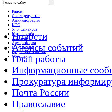
Район
Совет депутатов
Администрация
КСО
Упр. финансов
Новости
Мун. служба
Документы
Адм. реформа
Анонсы событий
Мун. заказы
Градостроительство
План работы
Обращения
Информационные сооб
Прокуратура информир
Почта России
Православие