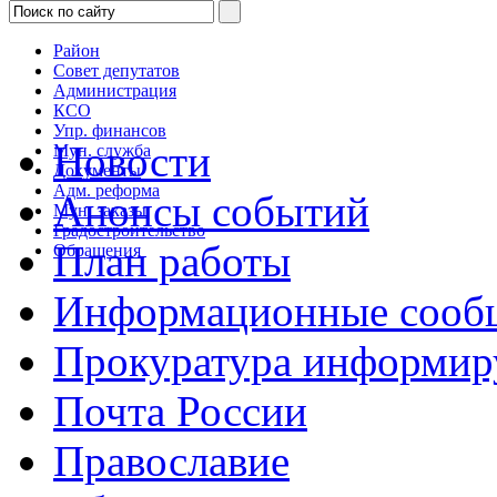
Район
Совет депутатов
Администрация
КСО
Упр. финансов
Новости
Мун. служба
Документы
Адм. реформа
Анонсы событий
Мун. заказы
Градостроительство
План работы
Обращения
Информационные сооб
Прокуратура информир
Почта России
Православие