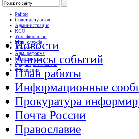
Район
Совет депутатов
Администрация
КСО
Упр. финансов
Новости
Мун. служба
Документы
Адм. реформа
Анонсы событий
Мун. заказы
Градостроительство
План работы
Обращения
Информационные сооб
Прокуратура информир
Почта России
Православие