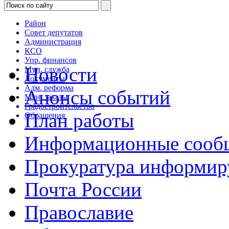
Район
Совет депутатов
Администрация
КСО
Упр. финансов
Новости
Мун. служба
Документы
Адм. реформа
Анонсы событий
Мун. заказы
Градостроительство
План работы
Обращения
Информационные сооб
Прокуратура информир
Почта России
Православие