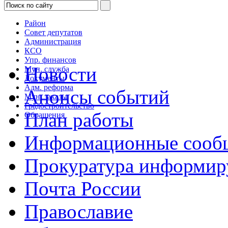
Район
Совет депутатов
Администрация
КСО
Упр. финансов
Новости
Мун. служба
Документы
Адм. реформа
Анонсы событий
Мун. заказы
Градостроительство
План работы
Обращения
Информационные сооб
Прокуратура информир
Почта России
Православие