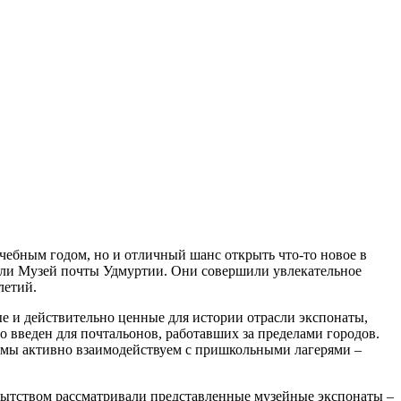
учебным годом, но и отличный шанс открыть что-то новое в
тили Музей почты Удмуртии. Они совершили увлекательное
летий.
е и действительно ценные для истории отрасли экспонаты,
о введен для почтальонов, работавших за пределами городов.
ом мы активно взаимодействуем с пришкольными лагерями –
опытством рассматривали представленные музейные экспонаты –