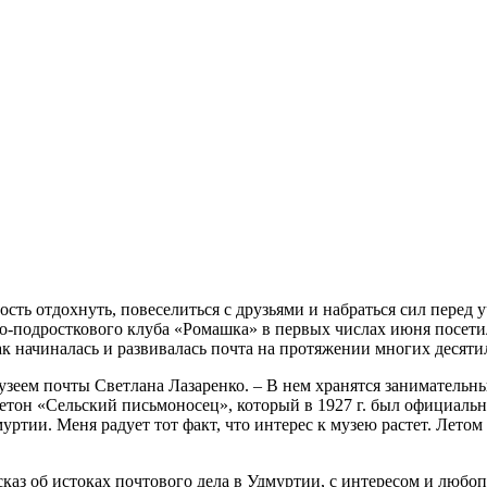
сть отдохнуть, повеселиться с друзьями и набраться сил перед 
ско-подросткового клуба «Ромашка» в первых числах июня посе
к начиналась и развивалась почта на протяжении многих десяти
зеем почты Светлана Лазаренко. – В нем хранятся занимательны
етон «Сельский письмоносец», который в 1927 г. был официальн
муртии. Меня радует тот факт, что интерес к музею растет. Лет
каз об истоках почтового дела в Удмуртии, с интересом и люб