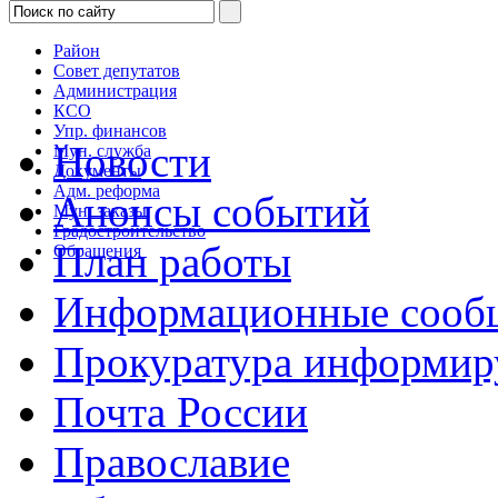
Район
Совет депутатов
Администрация
КСО
Упр. финансов
Новости
Мун. служба
Документы
Адм. реформа
Анонсы событий
Мун. заказы
Градостроительство
План работы
Обращения
Информационные сооб
Прокуратура информир
Почта России
Православие