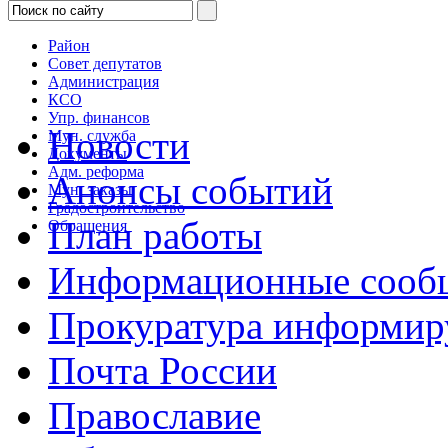
Район
Совет депутатов
Администрация
КСО
Упр. финансов
Новости
Мун. служба
Документы
Адм. реформа
Анонсы событий
Мун. заказы
Градостроительство
План работы
Обращения
Информационные сооб
Прокуратура информир
Почта России
Православие