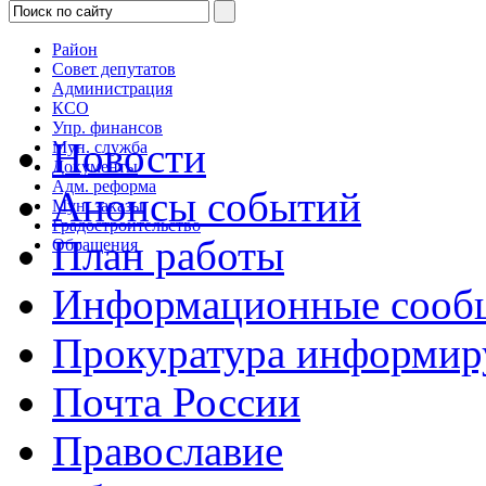
Район
Совет депутатов
Администрация
КСО
Упр. финансов
Новости
Мун. служба
Документы
Адм. реформа
Анонсы событий
Мун. заказы
Градостроительство
План работы
Обращения
Информационные сооб
Прокуратура информир
Почта России
Православие