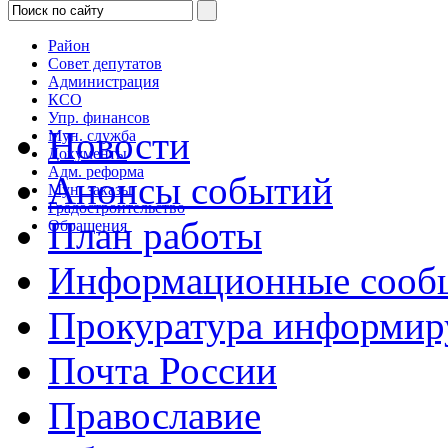
Район
Совет депутатов
Администрация
КСО
Упр. финансов
Новости
Мун. служба
Документы
Адм. реформа
Анонсы событий
Мун. заказы
Градостроительство
План работы
Обращения
Информационные сооб
Прокуратура информир
Почта России
Православие