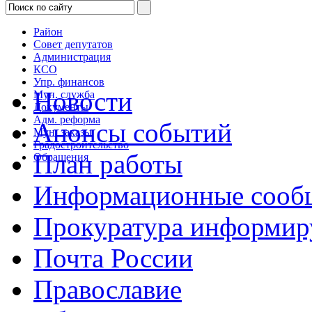
Район
Совет депутатов
Администрация
КСО
Упр. финансов
Новости
Мун. служба
Документы
Адм. реформа
Анонсы событий
Мун. заказы
Градостроительство
План работы
Обращения
Информационные сооб
Прокуратура информир
Почта России
Православие