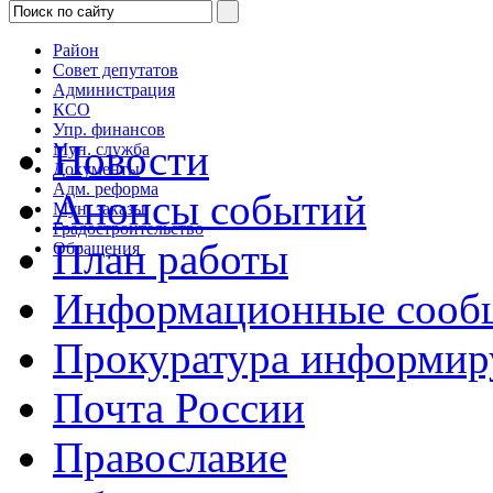
Район
Совет депутатов
Администрация
КСО
Упр. финансов
Новости
Мун. служба
Документы
Адм. реформа
Анонсы событий
Мун. заказы
Градостроительство
План работы
Обращения
Информационные сооб
Прокуратура информир
Почта России
Православие