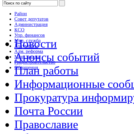
Район
Совет депутатов
Администрация
КСО
Упр. финансов
Новости
Мун. служба
Документы
Адм. реформа
Анонсы событий
Мун. заказы
Градостроительство
План работы
Обращения
Информационные сооб
Прокуратура информир
Почта России
Православие