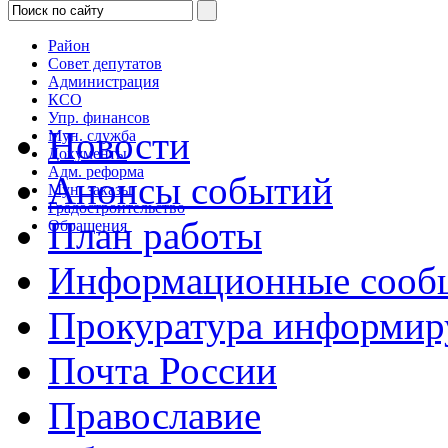
Район
Совет депутатов
Администрация
КСО
Упр. финансов
Новости
Мун. служба
Документы
Адм. реформа
Анонсы событий
Мун. заказы
Градостроительство
План работы
Обращения
Информационные сооб
Прокуратура информир
Почта России
Православие