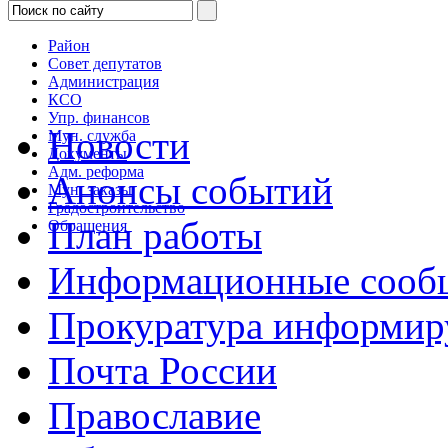
Район
Совет депутатов
Администрация
КСО
Упр. финансов
Новости
Мун. служба
Документы
Адм. реформа
Анонсы событий
Мун. заказы
Градостроительство
План работы
Обращения
Информационные сооб
Прокуратура информир
Почта России
Православие