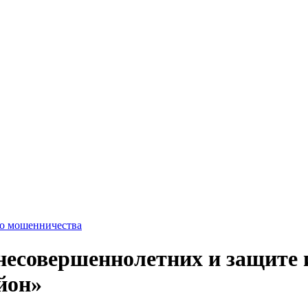
го мошенничества
 несовершеннолетних и защите
йон»