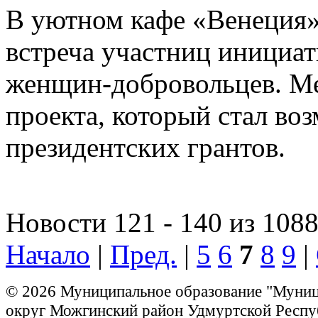
В уютном кафе «Венеция»
встреча участниц инициа
женщин-добровольцев. М
проекта, который стал во
президентских грантов.
Новости 121 - 140 из 108
Начало
|
Пред.
|
5
6
7
8
9
|
© 2026 Муниципальное образование "Муни
округ Можгинский район Удмуртской Респу