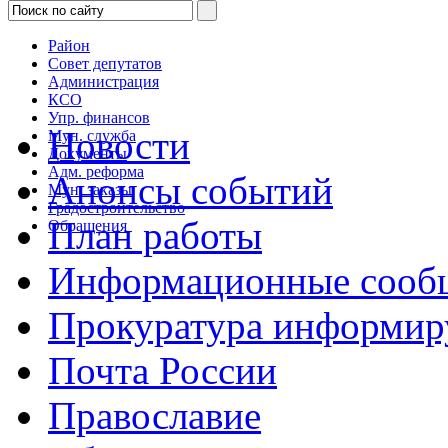
Район
Совет депутатов
Администрация
КСО
Упр. финансов
Новости
Мун. служба
Документы
Адм. реформа
Анонсы событий
Мун. заказы
Градостроительство
План работы
Обращения
Информационные сооб
Прокуратура информир
Почта России
Православие