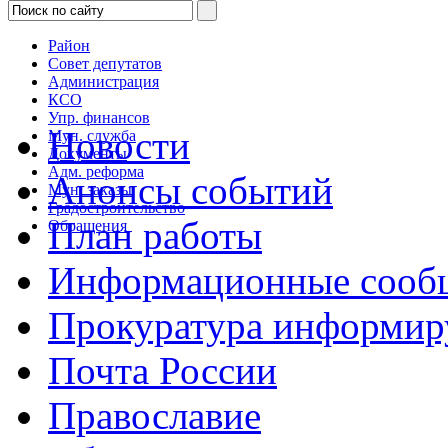
Район
Совет депутатов
Администрация
КСО
Упр. финансов
Новости
Мун. служба
Документы
Адм. реформа
Анонсы событий
Мун. заказы
Градостроительство
План работы
Обращения
Информационные сооб
Прокуратура информир
Почта России
Православие