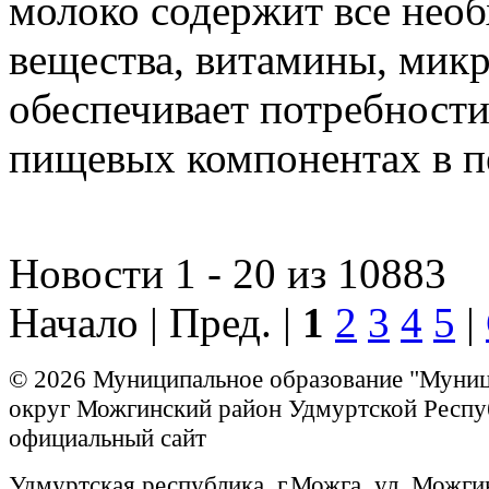
молоко содержит все нео
вещества, витамины, мик
обеспечивает потребности
пищевых компонентах в п
Новости 1 - 20 из 10883
Начало | Пред. |
1
2
3
4
5
|
© 2026 Муниципальное образование "Муни
округ Можгинский район Удмуртской Респу
официальный сайт
Удмуртская республика, г.Можга, ул. Можги