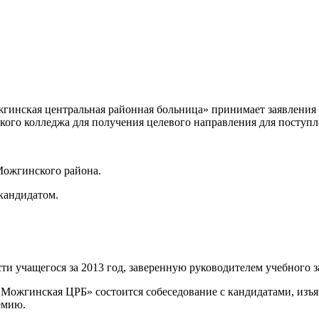
инская центральная районная больница» принимает заявления 
ого колледжа для получения целевого направления для поступ
Можгинского района.
 кандидатом.
ти учащегося за 2013 год, заверенную руководителем учебного з
З «Можгинская ЦРБ» состоится собеседование с кандидатами, из
емию.