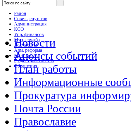
Район
Совет депутатов
Администрация
КСО
Упр. финансов
Новости
Мун. служба
Документы
Адм. реформа
Анонсы событий
Мун. заказы
Градостроительство
План работы
Обращения
Информационные сооб
Прокуратура информир
Почта России
Православие