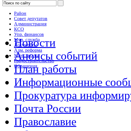
Район
Совет депутатов
Администрация
КСО
Упр. финансов
Новости
Мун. служба
Документы
Адм. реформа
Анонсы событий
Мун. заказы
Градостроительство
План работы
Обращения
Информационные сооб
Прокуратура информир
Почта России
Православие