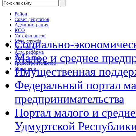
Район
Совет депутатов
Администрация
КСО
Упр. финансов
Социально-экономическ
Мун. служба
Документы
Адм. реформа
Малое и среднее предп
Мун. заказы
Градостроительство
Имущественная поддер
Обращения
Федеральный портал ма
предпринимательства
Портал малого и средн
Удмуртской Республик