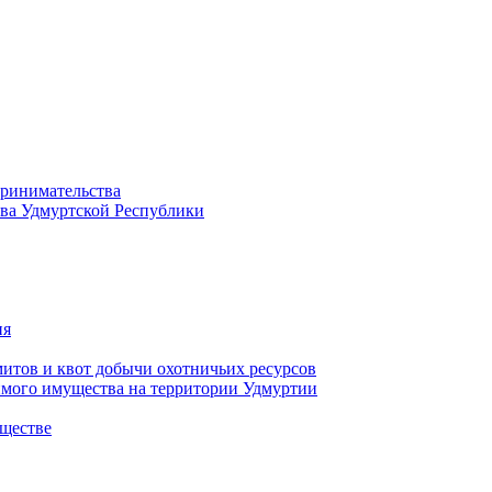
принимательства
тва Удмуртской Республики
ия
тов и квот добычи охотничьих ресурсов
имого имущества на территории Удмуртии
ществе