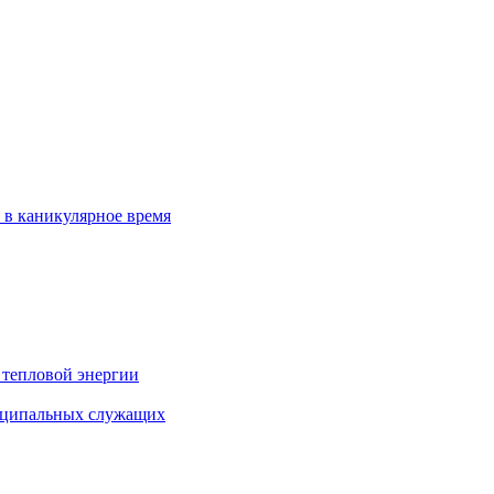
 в каникулярное время
 тепловой энергии
иципальных служащих