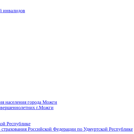
й инвалидов
ия населения города Можги
овершеннолетних г.Можги
ой Республике
 страхования Российской Федерации по Удмуртской Республике