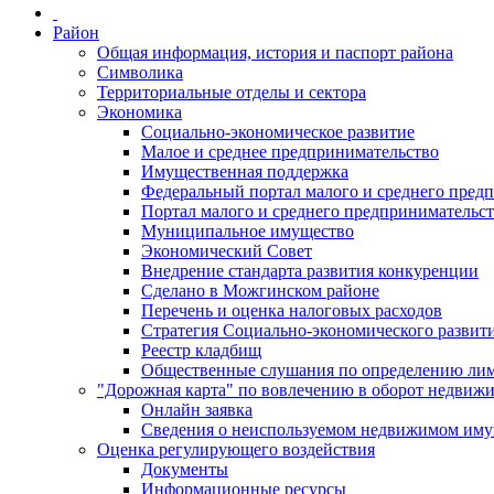
Район
Общая информация, история и паспорт района
Символика
Территориальные отделы и сектора
Экономика
Социально-экономическое развитие
Малое и среднее предпринимательство
Имущественная поддержка
Федеральный портал малого и среднего пред
Портал малого и среднего предпринимательс
Муниципальное имущество
Экономический Совет
Внедрение стандарта развития конкуренции
Сделано в Можгинском районе
Перечень и оценка налоговых расходов
Стратегия Социально-экономического развит
Реестр кладбищ
Общественные слушания по определению лими
"Дорожная карта" по вовлечению в оборот недвиж
Онлайн заявка
Сведения о неиспользуемом недвижимом иму
Оценка регулирующего воздействия
Документы
Информационные ресурсы