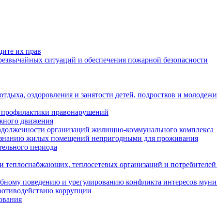
щите их прав
езвычайных ситуаций и обеспечения пожарной безопасности
тдыха, оздоровления и занятости детей, подростков и молодежи
 профилактики правонарушений
ожного движения
задолженности организаций жилищно-коммунального комплекса
ризнанию жилых помещений непригодными для проживания
тельного периода
и теплоснабжающих, теплосетевых организаций и потребителей
ебному поведению и урегулированию конфликта интересов мун
противодействию коррупции
ования