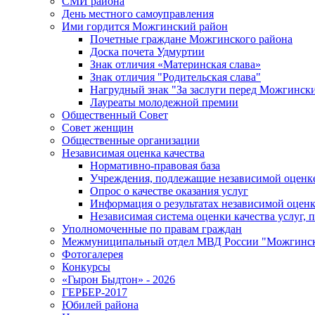
СМИ района
День местного самоуправления
Ими гордится Можгинский район
Почетные граждане Можгинского района
Доска почета Удмуртии
Знак отличия «Материнская слава»
Знак отличия "Родительская слава"
Нагрудный знак "За заслуги перед Можгинск
Лауреаты молодежной премии
Общественный Совет
Совет женщин
Общественные организации
Независимая оценка качества
Нормативно-правовая база
Учреждения, подлежащие независимой оценке
Опрос о качестве оказания услуг
Информация о результатах независимой оценк
Независимая система оценки качества услуг,
Уполномоченные по правам граждан
Межмуниципальный отдел МВД России "Можгинс
Фотогалерея
Конкурсы
«Гырон Быдтон» - 2026
ГЕРБЕР-2017
Юбилей района