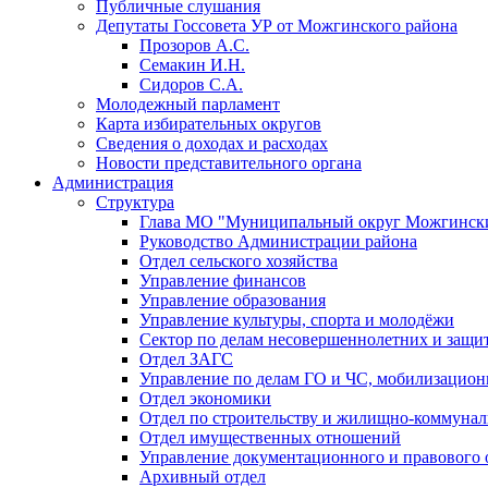
Публичные слушания
Депутаты Госсовета УР от Можгинского района
Прозоров А.С.
Семакин И.Н.
Сидоров С.А.
Молодежный парламент
Карта избирательных округов
Сведения о доходах и расходах
Новости представительного органа
Администрация
Структура
Глава МО "Муниципальный округ Можгински
Руководство Администрации района
Отдел сельского хозяйства
Управление финансов
Управление образования
Управление культуры, спорта и молодёжи
Сектор по делам несовершеннолетних и защит
Отдел ЗАГС
Управление по делам ГО и ЧС, мобилизацион
Отдел экономики
Отдел по строительству и жилищно-коммунал
Отдел имущественных отношений
Управление документационного и правового 
Архивный отдел