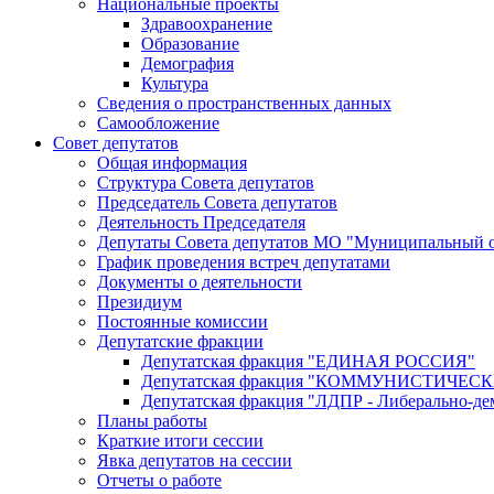
Национальные проекты
Здравоохранение
Образование
Демография
Культура
Сведения о пространственных данных
Самообложение
Совет депутатов
Общая информация
Структура Совета депутатов
Председатель Совета депутатов
Деятельность Председателя
Депутаты Совета депутатов МО "Муниципальный о
График проведения встреч депутатами
Документы о деятельности
Президиум
Постоянные комиссии
Депутатские фракции
Депутатская фракция "ЕДИНАЯ РОССИЯ"
Депутатская фракция "КОММУНИСТИЧЕ
Депутатская фракция "ЛДПР - Либерально-де
Планы работы
Краткие итоги сессии
Явка депутатов на сессии
Отчеты о работе