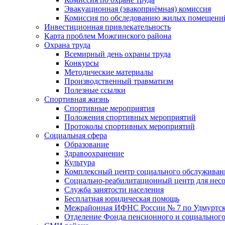
Эвакуационная (эвакоприёмная) комиссия
Комиссия по обследованию жилых помещени
Инвестиционная привлекательность
Карта проблем Можгинского района
Охрана труда
Всемирный день охраны труда
Конкурсы
Методические материалы
Производственный травматизм
Полезные ссылки
Спортивная жизнь
Спортивные мероприятия
Положения спортивных мероприятий
Протоколы спортивных мероприятий
Социальная сфера
Образование
Здравоохранение
Культура
Комплексный центр социального обслуживан
Социально-реабилитационный центр для нес
Служба занятости населения
Бесплатная юридическая помощь
Межрайонная ИФНС России № 7 по Удмуртск
Отделение Фонда пенсионного и социального