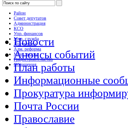
Район
Совет депутатов
Администрация
КСО
Упр. финансов
Новости
Мун. служба
Документы
Адм. реформа
Анонсы событий
Мун. заказы
Градостроительство
План работы
Обращения
Информационные сооб
Прокуратура информир
Почта России
Православие