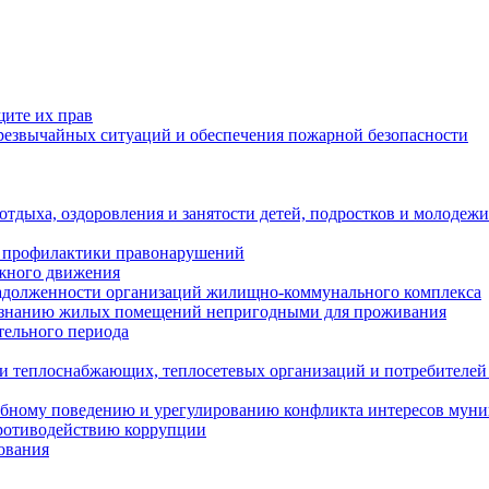
щите их прав
езвычайных ситуаций и обеспечения пожарной безопасности
тдыха, оздоровления и занятости детей, подростков и молодежи
 профилактики правонарушений
ожного движения
задолженности организаций жилищно-коммунального комплекса
ризнанию жилых помещений непригодными для проживания
тельного периода
и теплоснабжающих, теплосетевых организаций и потребителей
ебному поведению и урегулированию конфликта интересов мун
противодействию коррупции
ования