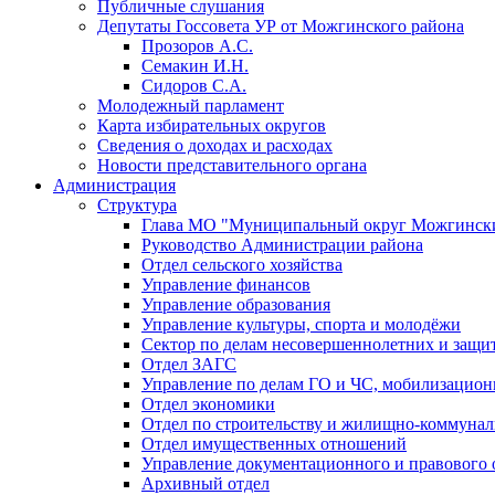
Публичные слушания
Депутаты Госсовета УР от Можгинского района
Прозоров А.С.
Семакин И.Н.
Сидоров С.А.
Молодежный парламент
Карта избирательных округов
Сведения о доходах и расходах
Новости представительного органа
Администрация
Структура
Глава МО "Муниципальный округ Можгински
Руководство Администрации района
Отдел сельского хозяйства
Управление финансов
Управление образования
Управление культуры, спорта и молодёжи
Сектор по делам несовершеннолетних и защит
Отдел ЗАГС
Управление по делам ГО и ЧС, мобилизацион
Отдел экономики
Отдел по строительству и жилищно-коммунал
Отдел имущественных отношений
Управление документационного и правового 
Архивный отдел