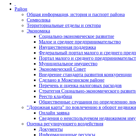
Район
Общая информация, история и паспорт района
Символика
Территориальные отделы и сектора
Экономика
Социально-экономическое развитие
Малое и среднее предпринимательство
Имущественная поддержка
Федеральный портал малого и среднего пред
Портал малого и среднего предпринимательс
Муниципальное имущество
Экономический Совет
Внедрение стандарта развития конкуренции
Сделано в Можгинском районе
Перечень и оценка налоговых расходов
Стратегия Социально-экономического развит
Реестр кладбищ
Общественные слушания по определению лими
"Дорожная карта" по вовлечению в оборот недвиж
Онлайн заявка
Сведения о неиспользуемом недвижимом иму
Оценка регулирующего воздействия
Документы
Информационные ресурсы