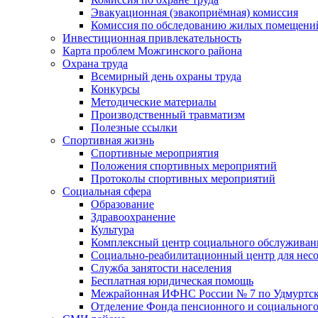
Эвакуационная (эвакоприёмная) комиссия
Комиссия по обследованию жилых помещени
Инвестиционная привлекательность
Карта проблем Можгинского района
Охрана труда
Всемирный день охраны труда
Конкурсы
Методические материалы
Производственный травматизм
Полезные ссылки
Спортивная жизнь
Спортивные мероприятия
Положения спортивных мероприятий
Протоколы спортивных мероприятий
Социальная сфера
Образование
Здравоохранение
Культура
Комплексный центр социального обслуживан
Социально-реабилитационный центр для нес
Служба занятости населения
Бесплатная юридическая помощь
Межрайонная ИФНС России № 7 по Удмуртск
Отделение Фонда пенсионного и социального