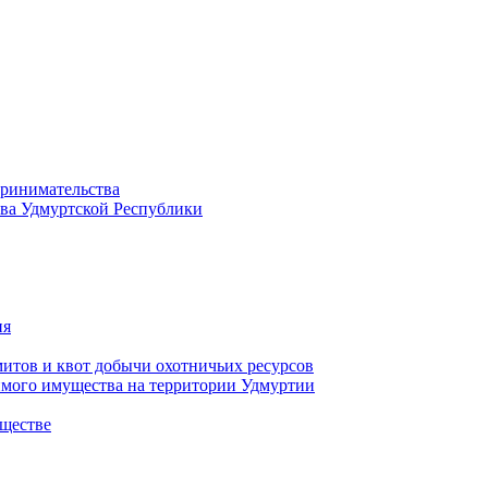
принимательства
тва Удмуртской Республики
ия
тов и квот добычи охотничьих ресурсов
имого имущества на территории Удмуртии
ществе