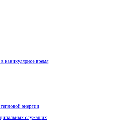
 в каникулярное время
 тепловой энергии
иципальных служащих