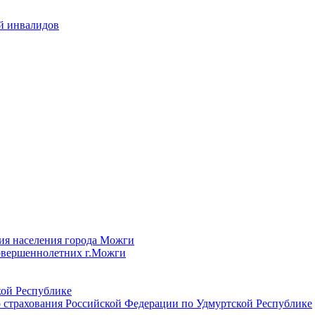
й инвалидов
ия населения города Можги
овершеннолетних г.Можги
ой Республике
 страхования Российской Федерации по Удмуртской Республике