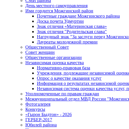
СМИ района
День местного самоуправления
Ими гордится Можгинский район
Почетные граждане Можгинского района
Доска почета Удмуртии
Знак отличия «Материнская слава»
Знак отличия "Родительская слава"
Нагрудный знак "За заслуги перед Можгинск
Лауреаты молодежной премии
Общественный Совет
Совет женщин
Общественные организации
Независимая оценка качества
Нормативно-правовая база
Учреждения, подлежащие независимой оценке
Опрос о качестве оказания услуг
Информация о результатах независимой оценк
Независимая система оценки качества услуг,
Уполномоченные по правам граждан
Межмуниципальный отдел МВД России "Можгинс
Фотогалерея
Конкурсы
«Гырон Быдтон» - 2026
ГЕРБЕР-2017
Юбилей района