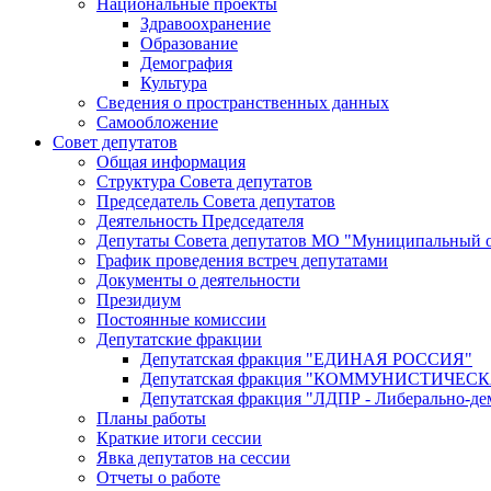
Национальные проекты
Здравоохранение
Образование
Демография
Культура
Сведения о пространственных данных
Самообложение
Совет депутатов
Общая информация
Структура Совета депутатов
Председатель Совета депутатов
Деятельность Председателя
Депутаты Совета депутатов МО "Муниципальный о
График проведения встреч депутатами
Документы о деятельности
Президиум
Постоянные комиссии
Депутатские фракции
Депутатская фракция "ЕДИНАЯ РОССИЯ"
Депутатская фракция "КОММУНИСТИЧЕ
Депутатская фракция "ЛДПР - Либерально-де
Планы работы
Краткие итоги сессии
Явка депутатов на сессии
Отчеты о работе