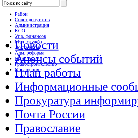
Район
Совет депутатов
Администрация
КСО
Упр. финансов
Новости
Мун. служба
Документы
Адм. реформа
Анонсы событий
Мун. заказы
Градостроительство
План работы
Обращения
Информационные сооб
Прокуратура информир
Почта России
Православие