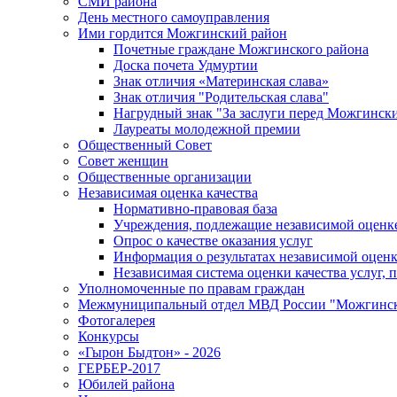
СМИ района
День местного самоуправления
Ими гордится Можгинский район
Почетные граждане Можгинского района
Доска почета Удмуртии
Знак отличия «Материнская слава»
Знак отличия "Родительская слава"
Нагрудный знак "За заслуги перед Можгинск
Лауреаты молодежной премии
Общественный Совет
Совет женщин
Общественные организации
Независимая оценка качества
Нормативно-правовая база
Учреждения, подлежащие независимой оценке
Опрос о качестве оказания услуг
Информация о результатах независимой оценк
Независимая система оценки качества услуг,
Уполномоченные по правам граждан
Межмуниципальный отдел МВД России "Можгинс
Фотогалерея
Конкурсы
«Гырон Быдтон» - 2026
ГЕРБЕР-2017
Юбилей района