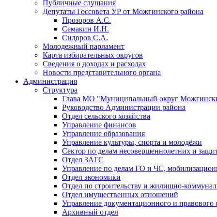
Публичные слушания
Депутаты Госсовета УР от Можгинского района
Прозоров А.С.
Семакин И.Н.
Сидоров С.А.
Молодежный парламент
Карта избирательных округов
Сведения о доходах и расходах
Новости представительного органа
Администрация
Структура
Глава МО "Муниципальный округ Можгински
Руководство Администрации района
Отдел сельского хозяйства
Управление финансов
Управление образования
Управление культуры, спорта и молодёжи
Сектор по делам несовершеннолетних и защит
Отдел ЗАГС
Управление по делам ГО и ЧС, мобилизацион
Отдел экономики
Отдел по строительству и жилищно-коммунал
Отдел имущественных отношений
Управление документационного и правового 
Архивный отдел