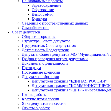
Национальные проекты
Здравоохранение
Образование
Демография
Культура
Сведения о пространственных данных
Самообложение
Совет депутатов
Общая информация
Структура Совета депутатов
Председатель Совета депутатов
Деятельность Председателя
Депутаты Совета депутатов МО "Муниципальный о
График проведения встреч депутатами
Документы о деятельности
Президиум
Постоянные комиссии
Депутатские фракции
Депутатская фракция "ЕДИНАЯ РОССИЯ"
Депутатская фракция "КОММУНИСТИЧЕ
Депутатская фракция "ЛДПР - Либерально-де
Планы работы
Краткие итоги сессии
Явка депутатов на сессии
Отчеты о работе