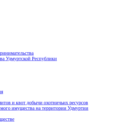
принимательства
тва Удмуртской Республики
ия
тов и квот добычи охотничьих ресурсов
имого имущества на территории Удмуртии
ществе