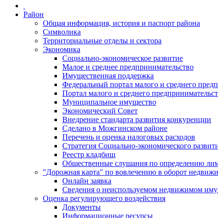
Район
Общая информация, история и паспорт района
Символика
Территориальные отделы и сектора
Экономика
Социально-экономическое развитие
Малое и среднее предпринимательство
Имущественная поддержка
Федеральный портал малого и среднего пред
Портал малого и среднего предпринимательс
Муниципальное имущество
Экономический Совет
Внедрение стандарта развития конкуренции
Сделано в Можгинском районе
Перечень и оценка налоговых расходов
Стратегия Социально-экономического развит
Реестр кладбищ
Общественные слушания по определению лими
"Дорожная карта" по вовлечению в оборот недвиж
Онлайн заявка
Сведения о неиспользуемом недвижимом иму
Оценка регулирующего воздействия
Документы
Информационные ресурсы