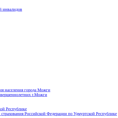
й инвалидов
ия населения города Можги
овершеннолетних г.Можги
ой Республике
 страхования Российской Федерации по Удмуртской Республике