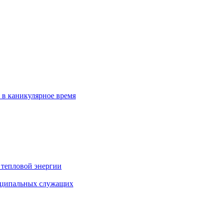
 в каникулярное время
 тепловой энергии
иципальных служащих