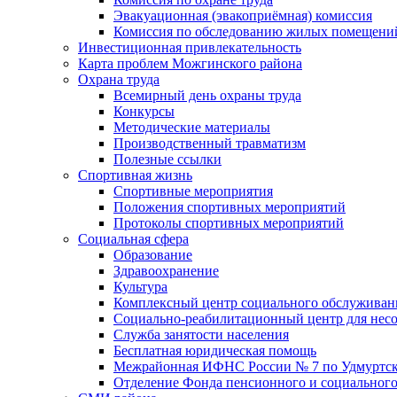
Эвакуационная (эвакоприёмная) комиссия
Комиссия по обследованию жилых помещени
Инвестиционная привлекательность
Карта проблем Можгинского района
Охрана труда
Всемирный день охраны труда
Конкурсы
Методические материалы
Производственный травматизм
Полезные ссылки
Спортивная жизнь
Спортивные мероприятия
Положения спортивных мероприятий
Протоколы спортивных мероприятий
Социальная сфера
Образование
Здравоохранение
Культура
Комплексный центр социального обслуживан
Социально-реабилитационный центр для нес
Служба занятости населения
Бесплатная юридическая помощь
Межрайонная ИФНС России № 7 по Удмуртск
Отделение Фонда пенсионного и социального