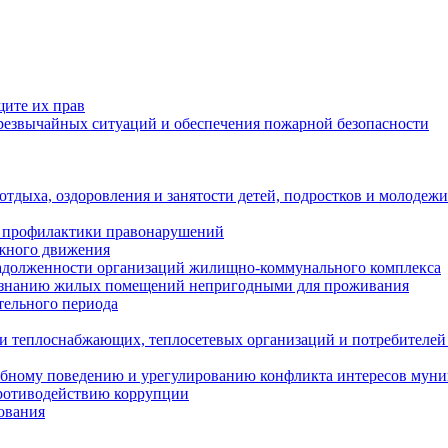
щите их прав
езвычайных ситуаций и обеспечения пожарной безопасности
тдыха, оздоровления и занятости детей, подростков и молодежи
 профилактики правонарушений
ожного движения
задолженности организаций жилищно-коммунального комплекса
ризнанию жилых помещений непригодными для проживания
тельного периода
и теплоснабжающих, теплосетевых организаций и потребителей
ебному поведению и урегулированию конфликта интересов мун
противодействию коррупции
ования