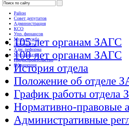
Район
Совет депутатов
Администрация
КСО
Упр. финансов
105 лет органам ЗАГС
Мун. служба
Документы
Адм. реформа
100 лет органам ЗАГС
Мун. заказы
Градостроительство
История отдела
Обращения
Положение об отделе 
График работы отдела 
Нормативно-правовые 
Административные рег