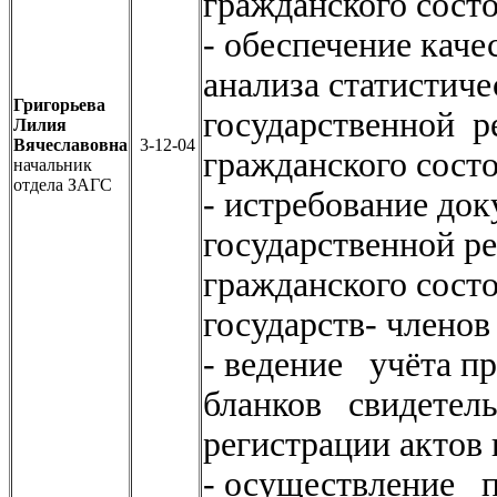
гражданского сост
- обеспечение каче
анализа статистич
Григорьева
государственной р
Лилия
Вячеславовна
3-12-04
гражданского сост
начальник
отдела ЗАГС
- истребование док
государственной р
гражданского сост
государств- членов
- ведение учёта 
бланков свидетел
регистрации актов 
- осуществление 