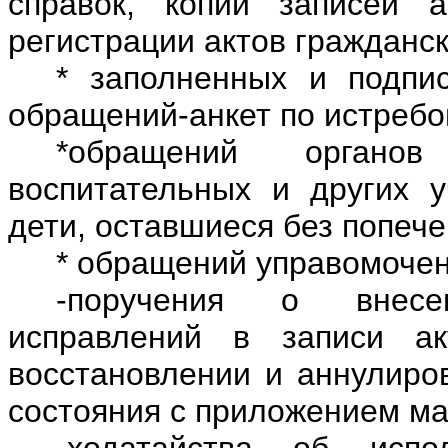
справок, копий записей а
регистрации актов гражданс
* заполненных и подпи
обращений-анкет по истребо
*обращений органо
воспитательных и других у
дети, оставшиеся без попече
* обращений управомочен
-поручения о внесе
исправлений в записи ак
восстановлении и аннулиров
состояния с приложением ма
-ходатайства об испо