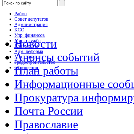
Район
Совет депутатов
Администрация
КСО
Упр. финансов
Новости
Мун. служба
Документы
Адм. реформа
Анонсы событий
Мун. заказы
Градостроительство
План работы
Обращения
Информационные сооб
Прокуратура информир
Почта России
Православие