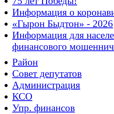
75 лет Победы!
Информация о коронав
«Гырон Быдтон» - 2026
Информация для населе
финансового мошеннич
Район
Совет депутатов
Администрация
КСО
Упр. финансов