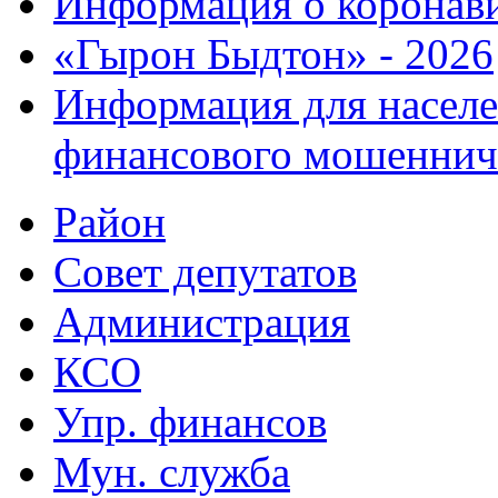
Информация о коронав
«Гырон Быдтон» - 2026
Информация для населе
финансового мошеннич
Район
Совет депутатов
Администрация
КСО
Упр. финансов
Мун. служба