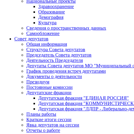
Национальные проекты
Здравоохранение
Образование
Демография
Культура
Сведения о пространственных данных
Самообложение
Совет депутатов
Общая информация
Структура Совета депутатов
Председатель Совета депутатов
Деятельность Председателя
Депутаты Совета депутатов МО "Муниципальный о
График проведения встреч депутатами
Документы о деятельности
Президиум
Постоянные комиссии
Депутатские фракции
Депутатская фракция "ЕДИНАЯ РОССИЯ"
Депутатская фракция "КОММУНИСТИЧЕ
Депутатская фракция "ЛДПР - Либерально-де
Планы работы
Краткие итоги сессии
Явка депутатов на сессии
Отчеты о работе