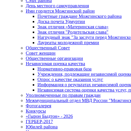
СМИ района
День местного самоуправления
Ими гордится Можгинский район
Почетные граждане Можгинского района
Доска почета Удмуртии
Знак отличия «Материнская слава»
Знак отличия "Родительская слава"
Нагрудный знак "За заслуги перед Можгинск
Лауреаты молодежной премии
Общественный Совет
Совет женщин
Общественные организации
Независимая оценка качества
Нормативно-правовая база
Учреждения, подлежащие независимой оценке
Опрос о качестве оказания услуг
Информация о результатах независимой оценк
Независимая система оценки качества услуг,
Уполномоченные по правам граждан
Межмуниципальный отдел МВД России "Можгинс
Фотогалерея
Конкурсы
«Гырон Быдтон» - 2026
ГЕРБЕР-2017
Юбилей района