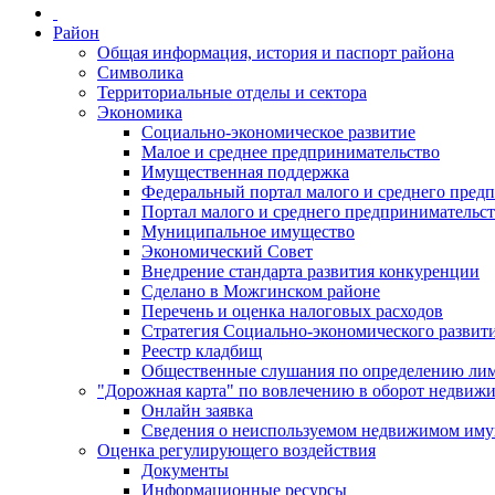
Район
Общая информация, история и паспорт района
Символика
Территориальные отделы и сектора
Экономика
Социально-экономическое развитие
Малое и среднее предпринимательство
Имущественная поддержка
Федеральный портал малого и среднего пред
Портал малого и среднего предпринимательс
Муниципальное имущество
Экономический Совет
Внедрение стандарта развития конкуренции
Сделано в Можгинском районе
Перечень и оценка налоговых расходов
Стратегия Социально-экономического развит
Реестр кладбищ
Общественные слушания по определению лими
"Дорожная карта" по вовлечению в оборот недвиж
Онлайн заявка
Сведения о неиспользуемом недвижимом иму
Оценка регулирующего воздействия
Документы
Информационные ресурсы