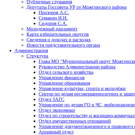
Публичные слушания
Депутаты Госсовета УР от Можгинского района
Прозоров А.С.
Семакин И.Н.
Сидоров С.А.
Молодежный парламент
Карта избирательных округов
Сведения о доходах и расходах
Новости представительного органа
Администрация
Структура
Глава МО "Муниципальный округ Можгински
Руководство Администрации района
Отдел сельского хозяйства
Управление финансов
Управление образования
Управление культуры, спорта и молодёжи
Сектор по делам несовершеннолетних и защит
Отдел ЗАГС
Управление по делам ГО и ЧС, мобилизацион
Отдел экономики
Отдел по строительству и жилищно-коммунал
Отдел имущественных отношений
Управление документационного и правового 
Архивный отдел