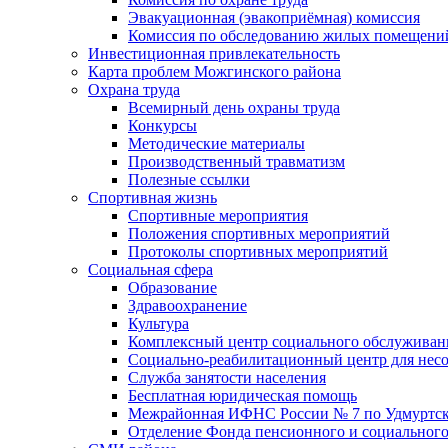
Эвакуационная (эвакоприёмная) комиссия
Комиссия по обследованию жилых помещени
Инвестиционная привлекательность
Карта проблем Можгинского района
Охрана труда
Всемирный день охраны труда
Конкурсы
Методические материалы
Производственный травматизм
Полезные ссылки
Спортивная жизнь
Спортивные мероприятия
Положения спортивных мероприятий
Протоколы спортивных мероприятий
Социальная сфера
Образование
Здравоохранение
Культура
Комплексный центр социального обслуживан
Социально-реабилитационный центр для нес
Служба занятости населения
Бесплатная юридическая помощь
Межрайонная ИФНС России № 7 по Удмуртск
Отделение Фонда пенсионного и социального