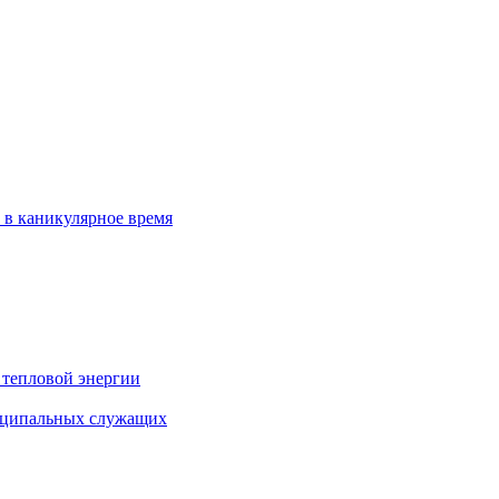
 в каникулярное время
 тепловой энергии
иципальных служащих