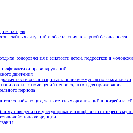
щите их прав
езвычайных ситуаций и обеспечения пожарной безопасности
тдыха, оздоровления и занятости детей, подростков и молодежи
 профилактики правонарушений
ожного движения
задолженности организаций жилищно-коммунального комплекса
ризнанию жилых помещений непригодными для проживания
тельного периода
и теплоснабжающих, теплосетевых организаций и потребителей
ебному поведению и урегулированию конфликта интересов мун
противодействию коррупции
ования