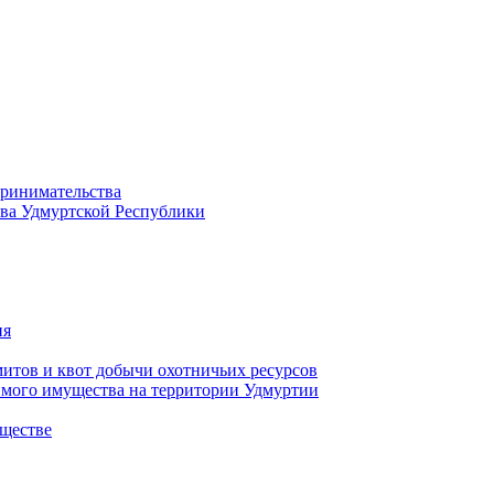
принимательства
тва Удмуртской Республики
ия
тов и квот добычи охотничьих ресурсов
имого имущества на территории Удмуртии
ществе