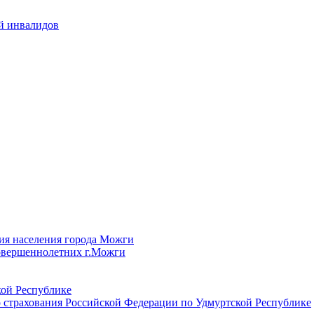
й инвалидов
ия населения города Можги
овершеннолетних г.Можги
ой Республике
 страхования Российской Федерации по Удмуртской Республике