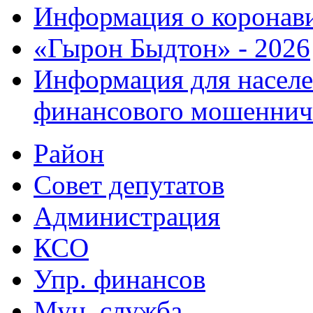
Информация о коронав
«Гырон Быдтон» - 2026
Информация для населе
финансового мошеннич
Район
Совет депутатов
Администрация
КСО
Упр. финансов
Мун. служба