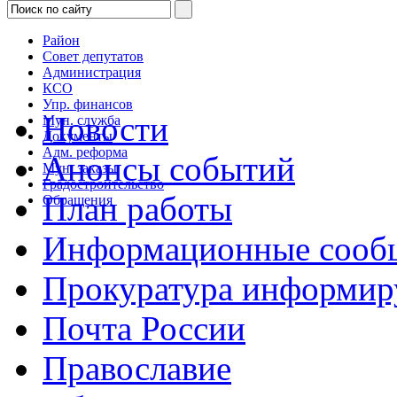
Район
Совет депутатов
Администрация
КСО
Упр. финансов
Новости
Мун. служба
Документы
Адм. реформа
Анонсы событий
Мун. заказы
Градостроительство
План работы
Обращения
Информационные сооб
Прокуратура информир
Почта России
Православие