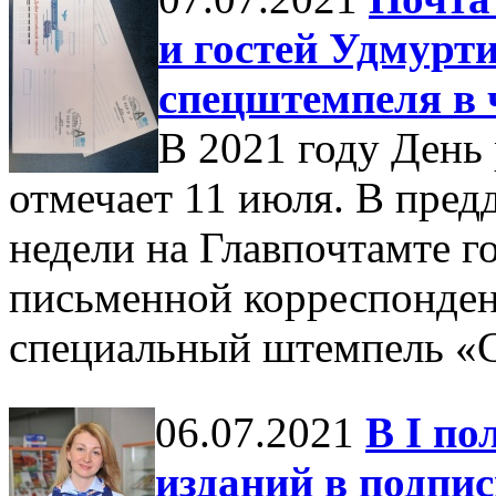
и гостей Удмурт
спецштемпеля в 
В 2021 году День
отмечает 11 июля. В пред
недели на Главпочтамте г
письменной корреспонден
специальный штемпель «С
06.07.2021
В I по
изданий в подпи