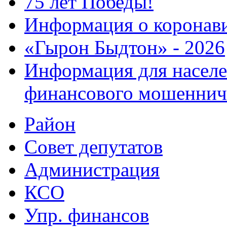
75 лет Победы!
Информация о коронав
«Гырон Быдтон» - 2026
Информация для населе
финансового мошеннич
Район
Совет депутатов
Администрация
КСО
Упр. финансов