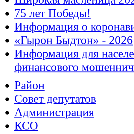
75 лет Победы!
Информация о коронав
«Гырон Быдтон» - 2026
Информация для населе
финансового мошеннич
Район
Совет депутатов
Администрация
КСО