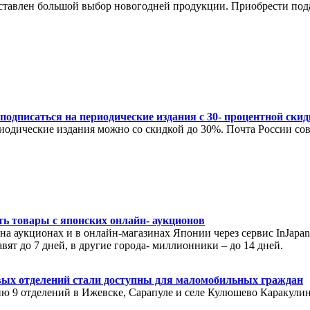
ставлен большой выбор новогодней продукции. Приобрести под
одписаться на периодические издания с 30- процентной ски
ериодические издания можно со скидкой до 30%. Почта России с
ть товары с японских онлайн- аукционов
 на аукционах и в онлайн-магазинах Японии через сервис InJap
вят до 7 дней, в другие города- миллионники – до 14 дней.
вых отделений стали доступны для маломобильных граждан
ю 9 отделений в Ижевске, Сарапуле и селе Кулюшево Каракулин