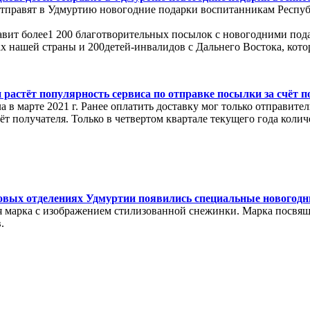
отправят в Удмуртию новогодние подарки воспитанникам Респуб
авит более1 200 благотворительных посылок с новогодними под
ах нашей страны и 200детей-инвалидов с Дальнего Востока, кот
растёт популярность сервиса по отправке посылки за счёт п
 в марте 2021 г. Ранее оплатить доставку мог только отправите
т получателя. Только в четвертом квартале текущего года колич
овых отделениях Удмуртии появились специальные новогодн
 марка с изображением стилизованной снежинки. Марка посвящ
.