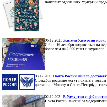
почтовых отделениях Удмуртии пред
06.12.2021
Жители Удмуртии могут п
С 6 по 16 декабря подписаться на п
более чем на 2 000 газет и журналов.
03.12.2021
Почта России начала доставля
С декабря россияне могут покупать товары
доставки в Москву и Санкт-Петербург соста
02.12.2021
В Удмуртии ещё 9 почто
Почта России закончила модернизаци