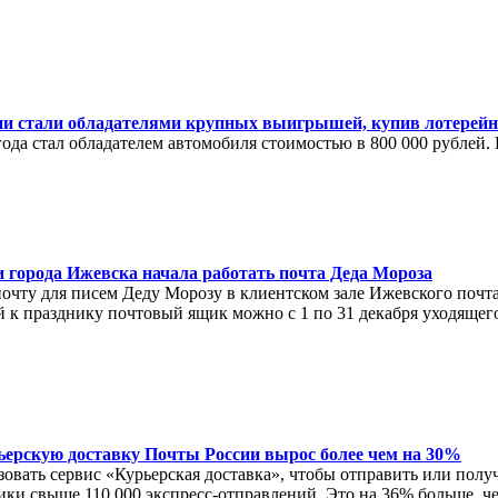
и стали обладателями крупных выигрышей, купив лотерейн
ода стал обладателем автомобиля стоимостью в 800 000 рублей.
 города Ижевска начала работать почта Деда Мороза
ту для писем Деду Морозу в клиентском зале Ижевского почтамт
к празднику почтовый ящик можно с 1 по 31 декабря уходящего
ьерскую доставку Почты России вырос более чем на 30%
вать сервис «Курьерская доставка», чтобы отправить или получ
ки свыше 110 000 экспресс-отправлений. Это на 36% больше, ч