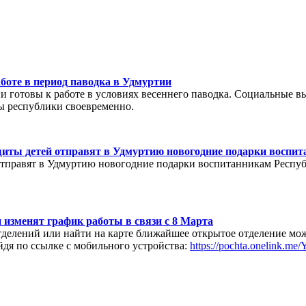
аботе в период паводка в Удмуртии
 готовы к работе в условиях весеннего паводка. Социальные в
ы республики своевременно.
щиты детей отправят в Удмуртию новогодние подарки воспит
отправят в Удмуртию новогодние подарки воспитанникам Респуб
изменят график работы в связи с 8 Марта
делений или найти на карте ближайшее открытое отделение мож
дя по ссылке с мобильного устройства:
https://pochta.onelink.me/