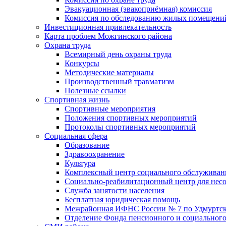
Эвакуационная (эвакоприёмная) комиссия
Комиссия по обследованию жилых помещени
Инвестиционная привлекательность
Карта проблем Можгинского района
Охрана труда
Всемирный день охраны труда
Конкурсы
Методические материалы
Производственный травматизм
Полезные ссылки
Спортивная жизнь
Спортивные мероприятия
Положения спортивных мероприятий
Протоколы спортивных мероприятий
Социальная сфера
Образование
Здравоохранение
Культура
Комплексный центр социального обслуживан
Социально-реабилитационный центр для нес
Служба занятости населения
Бесплатная юридическая помощь
Межрайонная ИФНС России № 7 по Удмуртск
Отделение Фонда пенсионного и социального