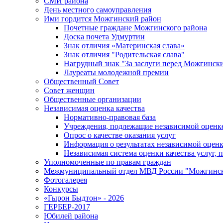
СМИ района
День местного самоуправления
Ими гордится Можгинский район
Почетные граждане Можгинского района
Доска почета Удмуртии
Знак отличия «Материнская слава»
Знак отличия "Родительская слава"
Нагрудный знак "За заслуги перед Можгинск
Лауреаты молодежной премии
Общественный Совет
Совет женщин
Общественные организации
Независимая оценка качества
Нормативно-правовая база
Учреждения, подлежащие независимой оценке
Опрос о качестве оказания услуг
Информация о результатах независимой оценк
Независимая система оценки качества услуг,
Уполномоченные по правам граждан
Межмуниципальный отдел МВД России "Можгинс
Фотогалерея
Конкурсы
«Гырон Быдтон» - 2026
ГЕРБЕР-2017
Юбилей района