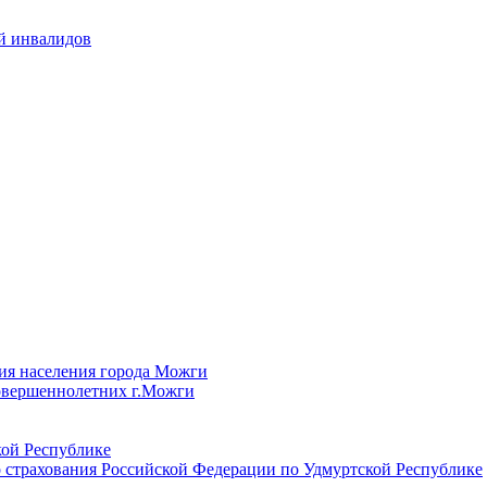
й инвалидов
ия населения города Можги
овершеннолетних г.Можги
ой Республике
 страхования Российской Федерации по Удмуртской Республике