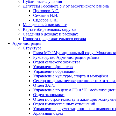
Публичные слушания
Депутаты Госсовета УР от Можгинского района
Прозоров А.С.
Семакин И.Н.
Сидоров С.А.
Молодежный парламент
Карта избирательных округов
Сведения о доходах и расходах
Новости представительного органа
Администрация
Структура
Глава МО "Муниципальный округ Можгински
Руководство Администрации района
Отдел сельского хозяйства
Управление финансов
Управление образования
Управление культуры, спорта и молодёжи
Сектор по делам несовершеннолетних и защит
Отдел ЗАГС
Управление по делам ГО и ЧС, мобилизацион
Отдел экономики
Отдел по строительству и жилищно-коммунал
Отдел имущественных отношений
Управление документационного и правового 
Архивный отдел