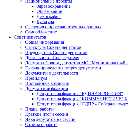
Национальные проекты
Здравоохранение
Образование
Демография
Культура
Сведения о пространственных данных
Самообложение
Совет депутатов
Общая информация
Структура Совета депутатов
Председатель Совета депутатов
Деятельность Председателя
Депутаты Совета депутатов МО "Муниципальный о
График проведения встреч депутатами
Документы о деятельности
Президиум
Постоянные комиссии
Депутатские фракции
Депутатская фракция "ЕДИНАЯ РОССИЯ"
Депутатская фракция "КОММУНИСТИЧЕ
Депутатская фракция "ЛДПР - Либерально-де
Планы работы
Краткие итоги сессии
Явка депутатов на сессии
Отчеты о работе