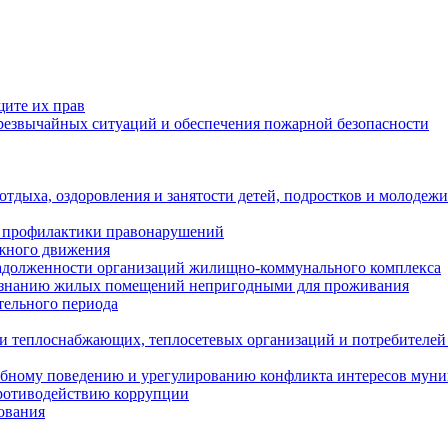
щите их прав
езвычайных ситуаций и обеспечения пожарной безопасности
тдыха, оздоровления и занятости детей, подростков и молодежи
 профилактики правонарушений
ожного движения
задолженности организаций жилищно-коммунального комплекса
ризнанию жилых помещений непригодными для проживания
тельного периода
и теплоснабжающих, теплосетевых организаций и потребителей
ебному поведению и урегулированию конфликта интересов мун
противодействию коррупции
ования