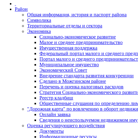
Район
Общая информация, история и паспорт района
Символика
Территориальные отделы и сектора
Экономика
Социально-экономическое развитие
Малое и среднее предпринимательство
Имущественная поддержка
Федеральный портал малого и среднего пред
Портал малого и среднего предпринимательс
Муниципальное имущество
Экономический Совет
Внедрение стандарта развития конкуренции
Сделано в Можгинском районе
Перечень и оценка налоговых расходов
Стратегия Социально-экономического развит
Реестр кладбищ
Общественные слушания по определению лими
"Дорожная карта" по вовлечению в оборот недвиж
Онлайн заявка
Сведения о неиспользуемом недвижимом иму
Оценка регулирующего воздействия
Документы
Информационные ресурсы