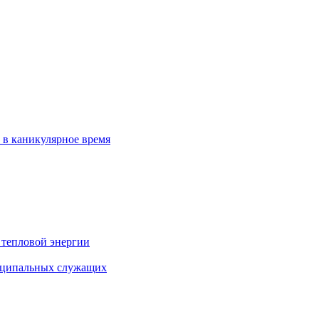
 в каникулярное время
 тепловой энергии
иципальных служащих