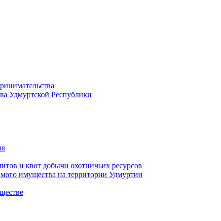
принимательства
тва Удмуртской Республики
ия
тов и квот добычи охотничьих ресурсов
имого имущества на территории Удмуртии
ществе