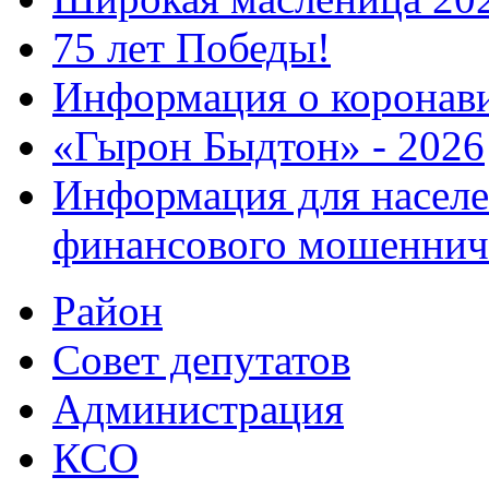
75 лет Победы!
Информация о коронав
«Гырон Быдтон» - 2026
Информация для населе
финансового мошеннич
Район
Совет депутатов
Администрация
КСО