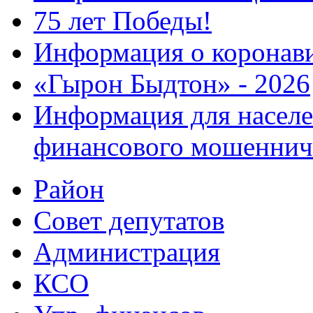
75 лет Победы!
Информация о коронав
«Гырон Быдтон» - 2026
Информация для населе
финансового мошеннич
Район
Совет депутатов
Администрация
КСО