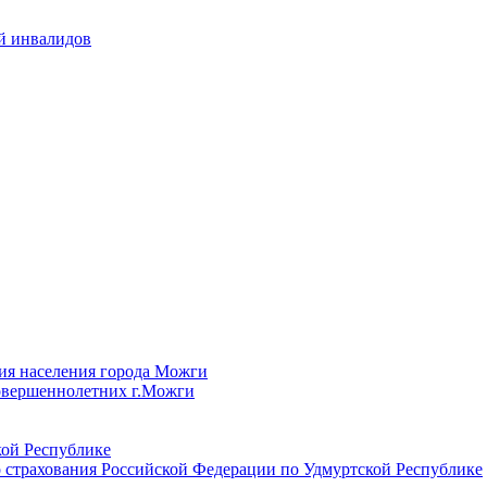
й инвалидов
ия населения города Можги
овершеннолетних г.Можги
ой Республике
 страхования Российской Федерации по Удмуртской Республике