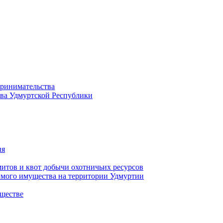
принимательства
тва Удмуртской Республики
ия
тов и квот добычи охотничьих ресурсов
имого имущества на территории Удмуртии
ществе