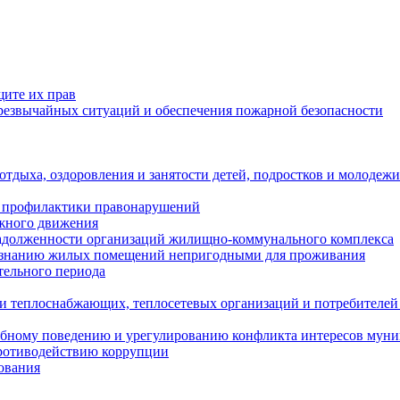
щите их прав
езвычайных ситуаций и обеспечения пожарной безопасности
тдыха, оздоровления и занятости детей, подростков и молодежи
 профилактики правонарушений
ожного движения
задолженности организаций жилищно-коммунального комплекса
ризнанию жилых помещений непригодными для проживания
тельного периода
и теплоснабжающих, теплосетевых организаций и потребителей
ебному поведению и урегулированию конфликта интересов мун
противодействию коррупции
ования