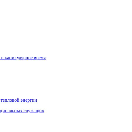
 в каникулярное время
 тепловой энергии
иципальных служащих