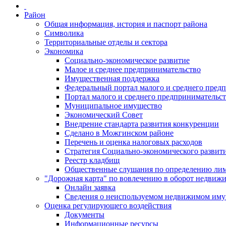
Район
Общая информация, история и паспорт района
Символика
Территориальные отделы и сектора
Экономика
Социально-экономическое развитие
Малое и среднее предпринимательство
Имущественная поддержка
Федеральный портал малого и среднего пред
Портал малого и среднего предпринимательс
Муниципальное имущество
Экономический Совет
Внедрение стандарта развития конкуренции
Сделано в Можгинском районе
Перечень и оценка налоговых расходов
Стратегия Социально-экономического развит
Реестр кладбищ
Общественные слушания по определению лими
"Дорожная карта" по вовлечению в оборот недвиж
Онлайн заявка
Сведения о неиспользуемом недвижимом иму
Оценка регулирующего воздействия
Документы
Информационные ресурсы