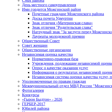
СМИ района
День местного самоуправления
Ими гордится Можгинский район
Почетные граждане Можгинского района
Доска почета Удмуртии
Знак отличия «Материнская слава»
Знак отличия "Родительская слава"
Нагрудный знак "За заслуги перед Можгинск
Лауреаты молодежной премии
Общественный Совет
Совет женщин
Общественные организации
Независимая оценка качества
Нормативно-правовая база
Учреждения, подлежащие независимой оценке
Опрос о качестве оказания услуг
Информация о результатах независимой оценк
Независимая система оценки качества услуг,
Уполномоченные по правам граждан
Межмуниципальный отдел МВД России "Можгинс
Фотогалерея
Конкурсы
«Гырон Быдтон» - 2026
ГЕРБЕР-2017
Юбилей района