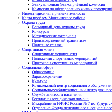
Эвакуационная (эвакоприёмная) комиссия
Комиссия по обследованию жилых помещени
Инвестиционная привлекательность
Карта проблем Можгинского района
Охрана труда
Всемирный день охраны труда
Конкурсы
Методические материалы
Производственный травматизм
Полезные ссылки
Спортивная жизнь
Спортивные мероприятия
Положения спортивных мероприятий
Протоколы спортивных мероприятий
Социальная сфера
Образование
Здравоохранение
Культура
Комплексный центр социального обслуживан
Социально-реабилитационный центр для нес
Служба занятости населения
Бесплатная юридическая помощь
Межрайонная ИФНС России № 7 по Удмуртск
Отделение Фонда пенсионного и социального