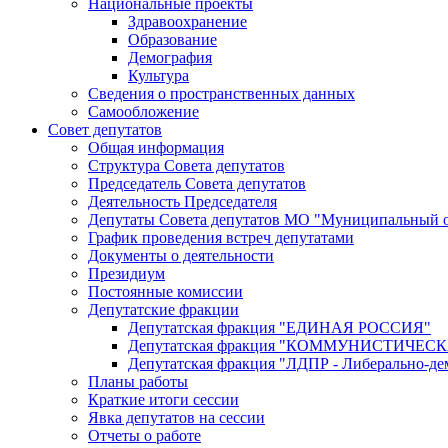
Национальные проекты
Здравоохранение
Образование
Демография
Культура
Сведения о пространственных данных
Самообложение
Совет депутатов
Общая информация
Структура Совета депутатов
Председатель Совета депутатов
Деятельность Председателя
Депутаты Совета депутатов МО "Муниципальный о
График проведения встреч депутатами
Документы о деятельности
Президиум
Постоянные комиссии
Депутатские фракции
Депутатская фракция "ЕДИНАЯ РОССИЯ"
Депутатская фракция "КОММУНИСТИЧЕ
Депутатская фракция "ЛДПР - Либерально-де
Планы работы
Краткие итоги сессии
Явка депутатов на сессии
Отчеты о работе