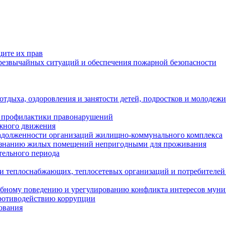
щите их прав
езвычайных ситуаций и обеспечения пожарной безопасности
тдыха, оздоровления и занятости детей, подростков и молодежи
 профилактики правонарушений
ожного движения
задолженности организаций жилищно-коммунального комплекса
ризнанию жилых помещений непригодными для проживания
тельного периода
и теплоснабжающих, теплосетевых организаций и потребителей
ебному поведению и урегулированию конфликта интересов мун
противодействию коррупции
ования