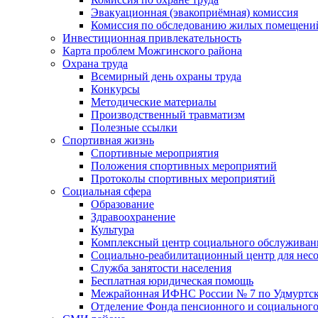
Эвакуационная (эвакоприёмная) комиссия
Комиссия по обследованию жилых помещени
Инвестиционная привлекательность
Карта проблем Можгинского района
Охрана труда
Всемирный день охраны труда
Конкурсы
Методические материалы
Производственный травматизм
Полезные ссылки
Спортивная жизнь
Спортивные мероприятия
Положения спортивных мероприятий
Протоколы спортивных мероприятий
Социальная сфера
Образование
Здравоохранение
Культура
Комплексный центр социального обслуживан
Социально-реабилитационный центр для нес
Служба занятости населения
Бесплатная юридическая помощь
Межрайонная ИФНС России № 7 по Удмуртск
Отделение Фонда пенсионного и социального