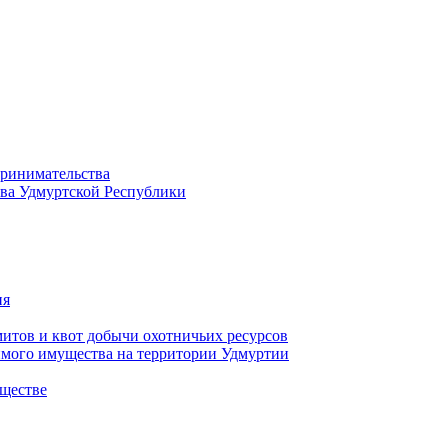
принимательства
тва Удмуртской Республики
ия
тов и квот добычи охотничьих ресурсов
имого имущества на территории Удмуртии
ществе