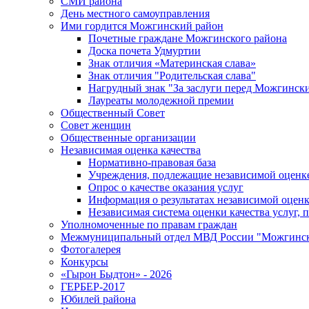
СМИ района
День местного самоуправления
Ими гордится Можгинский район
Почетные граждане Можгинского района
Доска почета Удмуртии
Знак отличия «Материнская слава»
Знак отличия "Родительская слава"
Нагрудный знак "За заслуги перед Можгинск
Лауреаты молодежной премии
Общественный Совет
Совет женщин
Общественные организации
Независимая оценка качества
Нормативно-правовая база
Учреждения, подлежащие независимой оценке
Опрос о качестве оказания услуг
Информация о результатах независимой оценк
Независимая система оценки качества услуг,
Уполномоченные по правам граждан
Межмуниципальный отдел МВД России "Можгинс
Фотогалерея
Конкурсы
«Гырон Быдтон» - 2026
ГЕРБЕР-2017
Юбилей района