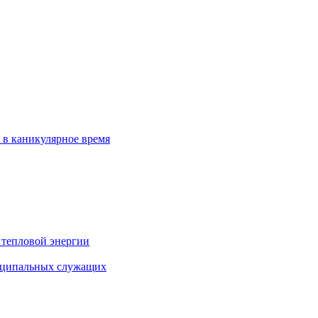
 в каникулярное время
 тепловой энергии
иципальных служащих