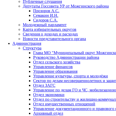
Публичные слушания
Депутаты Госсовета УР от Можгинского района
Прозоров А.С.
Семакин И.Н.
Сидоров С.А.
Молодежный парламент
Карта избирательных округов
Сведения о доходах и расходах
Новости представительного органа
Администрация
Структура
Глава МО "Муниципальный округ Можгински
Руководство Администрации района
Отдел сельского хозяйства
Управление финансов
Управление образования
Управление культуры, спорта и молодёжи
Сектор по делам несовершеннолетних и защит
Отдел ЗАГС
Управление по делам ГО и ЧС, мобилизацион
Отдел экономики
Отдел по строительству и жилищно-коммунал
Отдел имущественных отношений
Управление документационного и правового 
Архивный отдел