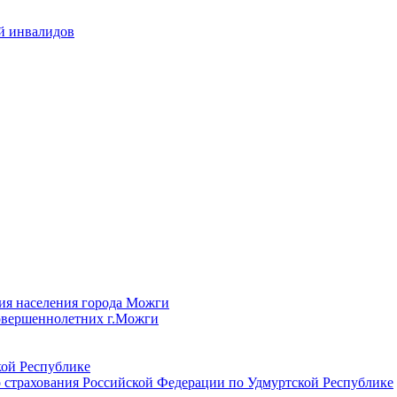
й инвалидов
ия населения города Можги
овершеннолетних г.Можги
ой Республике
 страхования Российской Федерации по Удмуртской Республике