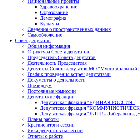
Национальные проекты
Здравоохранение
Образование
Демография
Культура
Сведения о пространственных данных
Самообложение
Совет депутатов
Общая информация
Структура Совета депутатов
Председатель Совета депутатов
Деятельность Председателя
Депутаты Совета депутатов МО "Муниципальный о
График проведения встреч депутатами
Документы о деятельности
Президиум
Постоянные комиссии
Депутатские фракции
Депутатская фракция "ЕДИНАЯ РОССИЯ"
Депутатская фракция "КОММУНИСТИЧЕ
Депутатская фракция "ЛДПР - Либерально-де
Планы работы
Краткие итоги сессии
Явка депутатов на сессии
Отчеты о работе