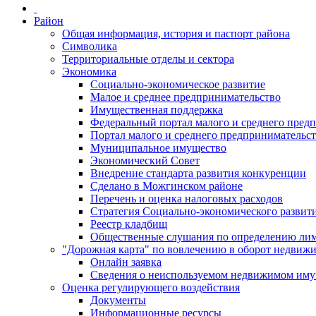
Район
Общая информация, история и паспорт района
Символика
Территориальные отделы и сектора
Экономика
Социально-экономическое развитие
Малое и среднее предпринимательство
Имущественная поддержка
Федеральный портал малого и среднего пред
Портал малого и среднего предпринимательс
Муниципальное имущество
Экономический Совет
Внедрение стандарта развития конкуренции
Сделано в Можгинском районе
Перечень и оценка налоговых расходов
Стратегия Социально-экономического развит
Реестр кладбищ
Общественные слушания по определению лими
"Дорожная карта" по вовлечению в оборот недвиж
Онлайн заявка
Сведения о неиспользуемом недвижимом иму
Оценка регулирующего воздействия
Документы
Информационные ресурсы