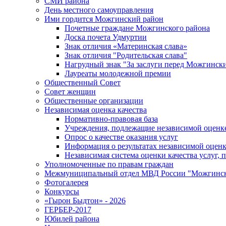
СМИ района
День местного самоуправления
Ими гордится Можгинский район
Почетные граждане Можгинского района
Доска почета Удмуртии
Знак отличия «Материнская слава»
Знак отличия "Родительская слава"
Нагрудный знак "За заслуги перед Можгинск
Лауреаты молодежной премии
Общественный Совет
Совет женщин
Общественные организации
Независимая оценка качества
Нормативно-правовая база
Учреждения, подлежащие независимой оценке
Опрос о качестве оказания услуг
Информация о результатах независимой оценк
Независимая система оценки качества услуг,
Уполномоченные по правам граждан
Межмуниципальный отдел МВД России "Можгинс
Фотогалерея
Конкурсы
«Гырон Быдтон» - 2026
ГЕРБЕР-2017
Юбилей района