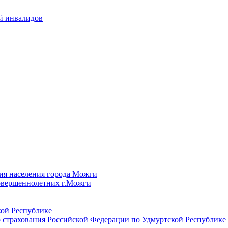
й инвалидов
ия населения города Можги
овершеннолетних г.Можги
ой Республике
 страхования Российской Федерации по Удмуртской Республике