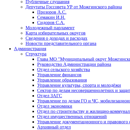
Публичные слушания
Депутаты Госсовета УР от Можгинского района
Прозоров А.С.
Семакин И.Н.
Сидоров С.А.
Молодежный парламент
Карта избирательных округов
Сведения о доходах и расходах
Новости представительного органа
Администрация
Структура
Глава МО "Муниципальный округ Можгински
Руководство Администрации района
Отдел сельского хозяйства
Управление финансов
Управление образования
Управление культуры, спорта и молодёжи
Сектор по делам несовершеннолетних и защит
Отдел ЗАГС
Управление по делам ГО и ЧС, мобилизацион
Отдел экономики
Отдел по строительству и жилищно-коммунал
Отдел имущественных отношений
Управление документационного и правового 
Архивный отдел