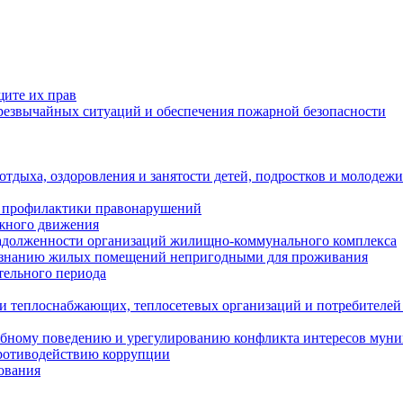
щите их прав
езвычайных ситуаций и обеспечения пожарной безопасности
тдыха, оздоровления и занятости детей, подростков и молодежи
 профилактики правонарушений
ожного движения
задолженности организаций жилищно-коммунального комплекса
ризнанию жилых помещений непригодными для проживания
тельного периода
и теплоснабжающих, теплосетевых организаций и потребителей
ебному поведению и урегулированию конфликта интересов мун
противодействию коррупции
ования