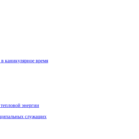
 в каникулярное время
 тепловой энергии
иципальных служащих