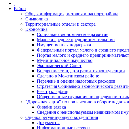
Район
Общая информация, история и паспорт района
Символика
Территориальные отделы и сектора
Экономика
Социально-экономическое развитие
Малое и среднее предпринимательство
Имущественная поддержка
Федеральный портал малого и среднего пред
Портал малого и среднего предпринимательс
Муниципальное имущество
Экономический Совет
Внедрение стандарта развития конкуренции
Сделано в Можгинском районе
Перечень и оценка налоговых расходов
Стратегия Социально-экономического развит
Реестр кладбищ
Общественные слушания по определению лими
"Дорожная карта" по вовлечению в оборот недвиж
Онлайн заявка
Сведения о неиспользуемом недвижимом иму
Оценка регулирующего воздействия
Документы
Информационные ресурсы