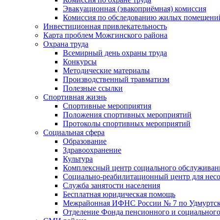
Эвакуационная (эвакоприёмная) комиссия
Комиссия по обследованию жилых помещени
Инвестиционная привлекательность
Карта проблем Можгинского района
Охрана труда
Всемирный день охраны труда
Конкурсы
Методические материалы
Производственный травматизм
Полезные ссылки
Спортивная жизнь
Спортивные мероприятия
Положения спортивных мероприятий
Протоколы спортивных мероприятий
Социальная сфера
Образование
Здравоохранение
Культура
Комплексный центр социального обслуживан
Социально-реабилитационный центр для нес
Служба занятости населения
Бесплатная юридическая помощь
Межрайонная ИФНС России № 7 по Удмуртск
Отделение Фонда пенсионного и социального