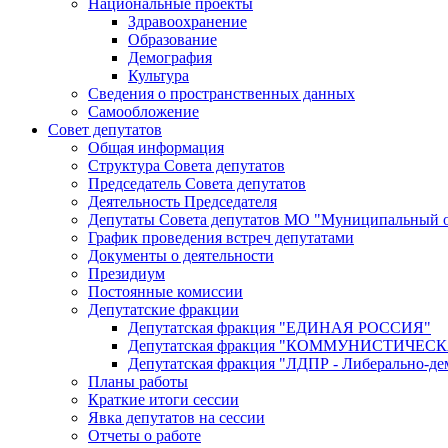
Национальные проекты
Здравоохранение
Образование
Демография
Культура
Сведения о пространственных данных
Самообложение
Совет депутатов
Общая информация
Структура Совета депутатов
Председатель Совета депутатов
Деятельность Председателя
Депутаты Совета депутатов МО "Муниципальный о
График проведения встреч депутатами
Документы о деятельности
Президиум
Постоянные комиссии
Депутатские фракции
Депутатская фракция "ЕДИНАЯ РОССИЯ"
Депутатская фракция "КОММУНИСТИЧЕ
Депутатская фракция "ЛДПР - Либерально-де
Планы работы
Краткие итоги сессии
Явка депутатов на сессии
Отчеты о работе