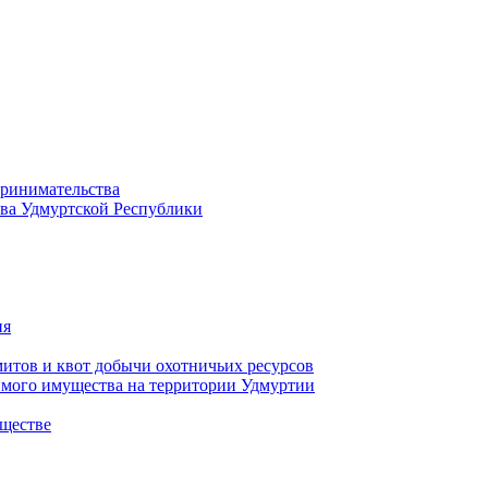
принимательства
тва Удмуртской Республики
ия
тов и квот добычи охотничьих ресурсов
имого имущества на территории Удмуртии
ществе