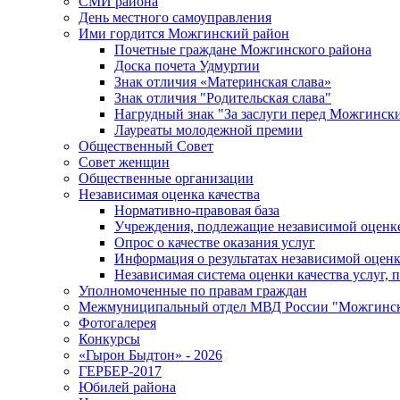
СМИ района
День местного самоуправления
Ими гордится Можгинский район
Почетные граждане Можгинского района
Доска почета Удмуртии
Знак отличия «Материнская слава»
Знак отличия "Родительская слава"
Нагрудный знак "За заслуги перед Можгинск
Лауреаты молодежной премии
Общественный Совет
Совет женщин
Общественные организации
Независимая оценка качества
Нормативно-правовая база
Учреждения, подлежащие независимой оценке
Опрос о качестве оказания услуг
Информация о результатах независимой оценк
Независимая система оценки качества услуг,
Уполномоченные по правам граждан
Межмуниципальный отдел МВД России "Можгинс
Фотогалерея
Конкурсы
«Гырон Быдтон» - 2026
ГЕРБЕР-2017
Юбилей района