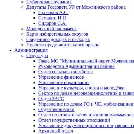
Публичные слушания
Депутаты Госсовета УР от Можгинского района
Прозоров А.С.
Семакин И.Н.
Сидоров С.А.
Молодежный парламент
Карта избирательных округов
Сведения о доходах и расходах
Новости представительного органа
Администрация
Структура
Глава МО "Муниципальный округ Можгински
Руководство Администрации района
Отдел сельского хозяйства
Управление финансов
Управление образования
Управление культуры, спорта и молодёжи
Сектор по делам несовершеннолетних и защит
Отдел ЗАГС
Управление по делам ГО и ЧС, мобилизацион
Отдел экономики
Отдел по строительству и жилищно-коммунал
Отдел имущественных отношений
Управление документационного и правового 
Архивный отдел