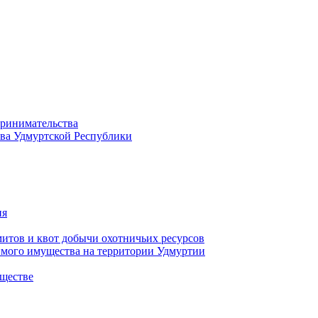
принимательства
тва Удмуртской Республики
ия
тов и квот добычи охотничьих ресурсов
имого имущества на территории Удмуртии
ществе