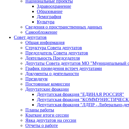
Национальные проекты
Здравоохранение
Образование
Демография
Культура
Сведения о пространственных данных
Самообложение
Совет депутатов
Общая информация
Структура Совета депутатов
Председатель Совета депутатов
Деятельность Председателя
Депутаты Совета депутатов МО "Муниципальный о
График проведения встреч депутатами
Документы о деятельности
Президиум
Постоянные комиссии
Депутатские фракции
Депутатская фракция "ЕДИНАЯ РОССИЯ"
Депутатская фракция "КОММУНИСТИЧЕ
Депутатская фракция "ЛДПР - Либерально-де
Планы работы
Краткие итоги сессии
Явка депутатов на сессии
Отчеты о работе