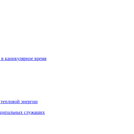
 в каникулярное время
 тепловой энергии
иципальных служащих