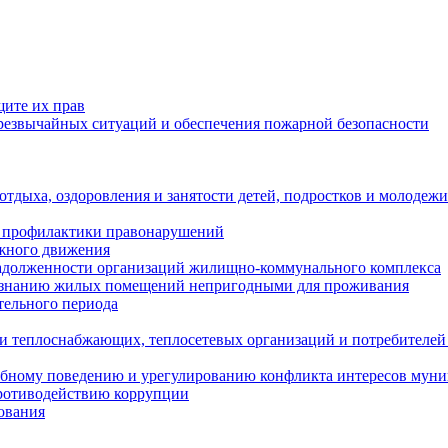
щите их прав
езвычайных ситуаций и обеспечения пожарной безопасности
тдыха, оздоровления и занятости детей, подростков и молодежи
 профилактики правонарушений
ожного движения
задолженности организаций жилищно-коммунального комплекса
ризнанию жилых помещений непригодными для проживания
тельного периода
и теплоснабжающих, теплосетевых организаций и потребителей
ебному поведению и урегулированию конфликта интересов мун
противодействию коррупции
ования