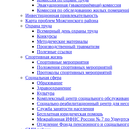
Эвакуационная (эвакоприёмная) комиссия
Комиссия по обследованию жилых помещени
Инвестиционная привлекательность
Карта проблем Можгинского района
Охрана труда
Всемирный день охраны труда
Конкурсы
Методические материалы
Производственный травматизм
Полезные ссылки
Спортивная жизнь
Спортивные мероприятия
Положения спортивных мероприятий
Протоколы спортивных мероприятий
Социальная сфера
Образование
Здравоохранение
Культура
Комплексный центр социального обслуживан
Социально-реабилитационный центр для нес
Служба занятости населения
Бесплатная юридическая помощь
Межрайонная ИФНС России № 7 по Удмуртск
Отделение Фонда пенсионного и социального