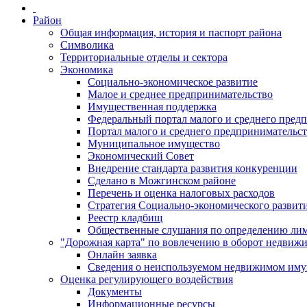
Район
Общая информация, история и паспорт района
Символика
Территориальные отделы и сектора
Экономика
Социально-экономическое развитие
Малое и среднее предпринимательство
Имущественная поддержка
Федеральный портал малого и среднего пред
Портал малого и среднего предпринимательс
Муниципальное имущество
Экономический Совет
Внедрение стандарта развития конкуренции
Сделано в Можгинском районе
Перечень и оценка налоговых расходов
Стратегия Социально-экономического развит
Реестр кладбищ
Общественные слушания по определению лими
"Дорожная карта" по вовлечению в оборот недвиж
Онлайн заявка
Сведения о неиспользуемом недвижимом иму
Оценка регулирующего воздействия
Документы
Информационные ресурсы