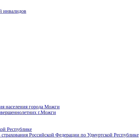
й инвалидов
ия населения города Можги
овершеннолетних г.Можги
ой Республике
 страхования Российской Федерации по Удмуртской Республике